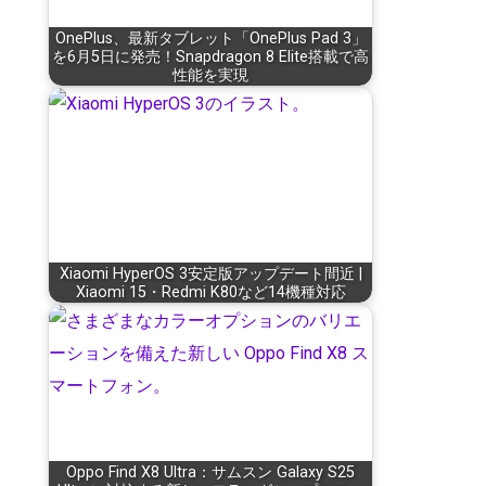
OnePlus、最新タブレット「OnePlus Pad 3」
を6月5日に発売！Snapdragon 8 Elite搭載で高
性能を実現
Xiaomi HyperOS 3安定版アップデート間近 |
Xiaomi 15・Redmi K80など14機種対応
Oppo Find X8 Ultra：サムスン Galaxy S25