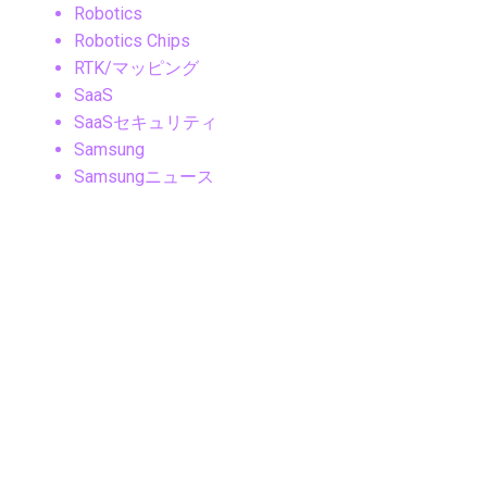
Robotics
Robotics Chips
RTK/マッピング
SaaS
SaaSセキュリティ
Samsung
Samsungニュース
Samsung製品
Security
SLAM
Sleep Tech
Smart Cities
Smart Ring
Smartphone
SNS・ソーシャルメディア
SNS・メッセージングアプリ
SNSマーケティング
Social Media