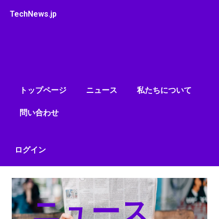
内
TechNews.jp
容
を
ス
キ
ッ
プ
トップページ
ニュース
私たちについて
問い合わせ
ログイン
ニュース