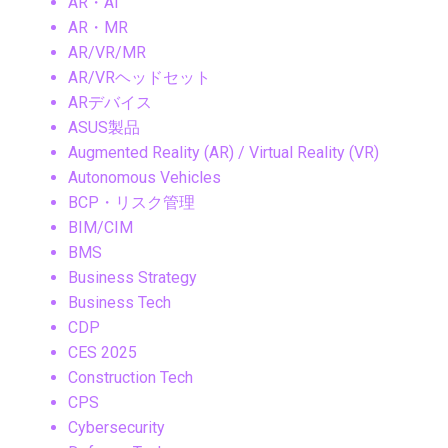
AR・AI
AR・MR
AR/VR/MR
AR/VRヘッドセット
ARデバイス
ASUS製品
Augmented Reality (AR) / Virtual Reality (VR)
Autonomous Vehicles
BCP・リスク管理
BIM/CIM
BMS
Business Strategy
Business Tech
CDP
CES 2025
Construction Tech
CPS
Cybersecurity