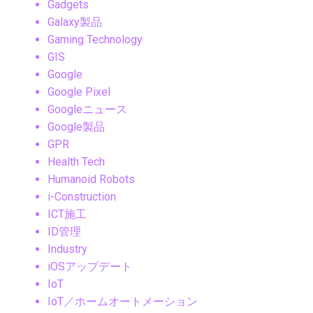
Gadgets
Galaxy製品
Gaming Technology
GIS
Google
Google Pixel
Googleニュース
Google製品
GPR
Health Tech
Humanoid Robots
i-Construction
ICT施工
ID管理
Industry
iOSアップデート
IoT
IoT／ホームオートメーション