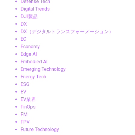
Defense Tech
Digital Trends
DJI製品
DX
DX（デジタルトランスフォーメーション）
EC
Economy
Edge AI
Embodied AI
Emerging Technology
Energy Tech
ESG
EV
EV業界
FinOps
FM
FPV
Future Technology