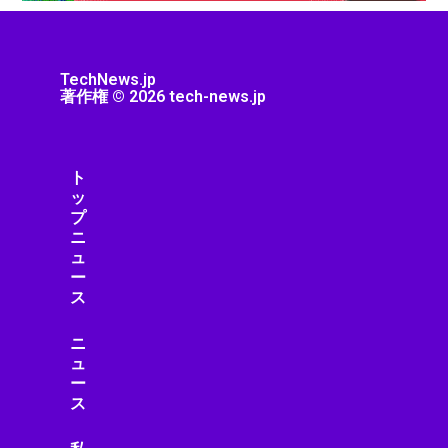
ゲーム
ゲーム/アプリ
ゲームガジェット
TechNews.jp
ゲームニュース
著作権 © 2026 tech-news.jp
ゲーム機
コミュニティ
コンクリート
ト
コンクリート診断
ッ
コンシューマーエレクトロニクス
プ
コンシューマーテクノロジー
ニ
コントローラー
ュ
ー
コンピューター
ス
サーキュラーエコノミー
サーバー/データセンター
ニ
サービス
ュ
サービスロボット
ー
ス
サイエンス
サイバーセキュリティ