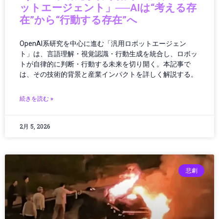
オーディオ
ットエージェント」──AIは“考える存
オーディオ・ヘッドフォン
在”から“行動する存在”へ
オーディオ機器
オペレーション
OpenAI系研究を中心に進む「汎用ロボットエージェン
オペレーティングシステム
ト」は、言語理解・視覚認識・行動生成を統合し、ロボッ
カー／モバイルアクセサリ
トが自律的に判断・行動する未来を切り開く。本記事で
は、その技術的背景と産業インパクトを詳しく解説する。
カーアクセサリー
カーボンニュートラル
ガイド
続きを読む »
ガジェット
ガジェット・テクノロジー
2月 5, 2026
ガジェットニュース
ガジェットレビュー
ガジェット最新情報
悲劇
ガバナンス
ガバナンス/コンプライアンス
カメラ
キャッシュレス