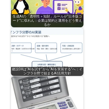
生成AIの「透明性＋知財」ルールが“日本版コ
ード”に収れん：企業は契約と運用をどう整え
るか
建設DXは“AIを試す”から“AIを実装する”へ：イ
ンフラ分野で始まるAI活用方針