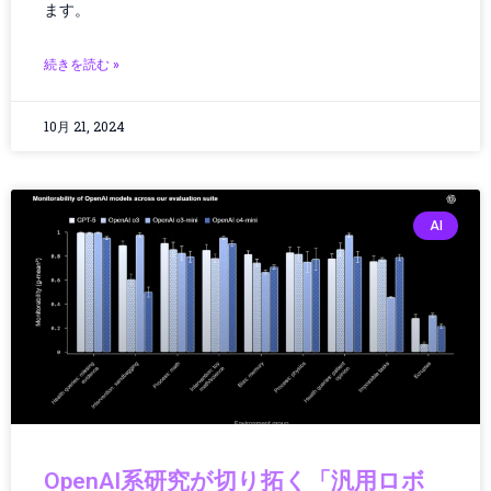
インフラ建設
ます。
インフラ投資
インフラ更新
続きを読む »
インフラ点検
インフラ維持管理
10月 21, 2024
インフラ運用
ウェアラブル
ウェアラブルガジェット
ウェアラブルテクノロジー
AI
ウェアラブルデバイス
エッジAI
エネルギー
エネルギー/インフラ
エネルギーインフラ
エネルギーテクノロジー
エネルギー技術
エレクトロニクス
エンタメ・ポップカルチャー
OpenAI系研究が切り拓く「汎用ロボ