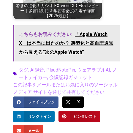
驚きの進化！カシオ EX-word XD-E55 レビュ
ー｜多言語対応＆学習者必携の電子辞書
【2025最新】
こちらもお読みください:
「Apple Watch
X」は本当に出たのか？ 薄型化と高血圧通知
から見える“次のApple Watch”
タグ:
AI録音
,
PlaudNotePin
,
ウェアラブルAI
,
ノ
ートテイカー
,
会議記録ガジェット
この記事をメールまたはお気に入りのソーシャル
メディア サイトを通じて共有してください:
フェイスブック
X
リンクトイン
ピンタレスト
メール