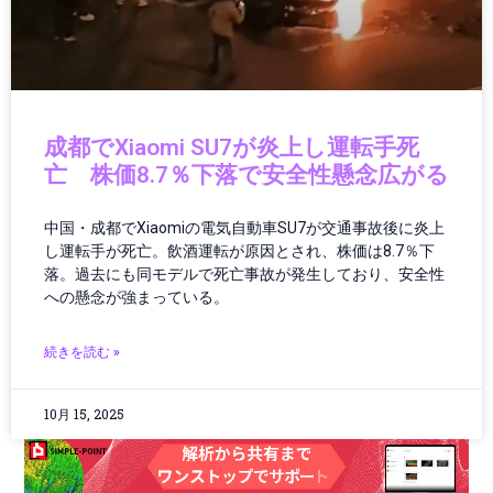
クラウド／データセンター
クラウドコンピューティング
クラウドテクノロジー
クリーンエネルギー
クリーンテック
クリエイター
成都でXiaomi SU7が炎上し運転手死
クリエイティブツール
亡 株価8.7％下落で安全性懸念広がる
グローバルIT動向
グローバルガバナンス
中国・成都でXiaomiの電気自動車SU7が交通事故後に炎上
し運転手が死亡。飲酒運転が原因とされ、株価は8.7％下
グローバルテック
落。過去にも同モデルで死亡事故が発生しており、安全性
グローバルニュース
への懸念が強まっている。
グローバルビジネス
グローバル物流
続きを読む »
ゲーミング
ゲーミング／ハードウェア
10月 15, 2025
ゲーミングPC
ゲーミングハードウェア
ゲーミング端末