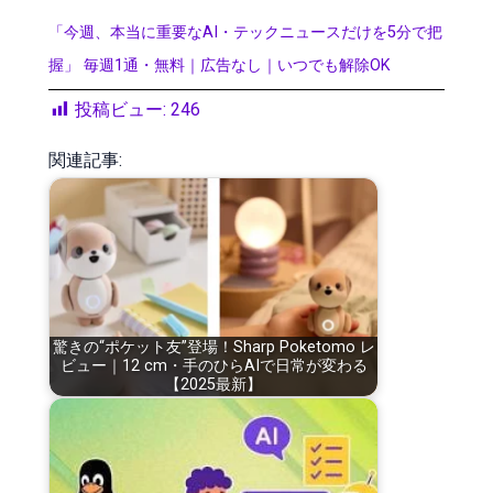
「今週、本当に重要なAI・テックニュースだけを5分で把
握」 毎週1通・無料｜広告なし｜いつでも解除OK
投稿ビュー:
246
関連記事:
驚きの“ポケット友”登場！Sharp Poketomo レ
ビュー｜12 cm・手のひらAIで日常が変わる
【2025最新】