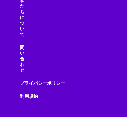
私
サステナビリティ
た
サプライチェーン
ち
ジェスチャーUI
に
つ
シミュレーション
い
シャープ製品
て
スター・ウォーズ
スタートアップ
問
ストリーミング機器
い
合
ストレージ・ハードウェア
わ
スピーカー・オーディオ
せ
スマートアシスタント
スマートインフラ
プライバシーポリシー
スマートウェアラブル
スマートガジェット
利用規約
スマートグラス
スマートシティ
スマートデバイス
スマートデバイスアクセサリ