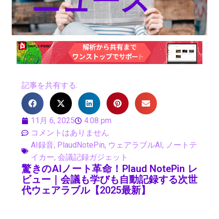
ニュース
記事を共有する:
11月 6, 2025
4:08 pm
コメントはありません
AI録音
,
PlaudNotePin
,
ウェアラブルAI
,
ノートテ
イカー
,
会議記録ガジェット
驚きのAIノート革命！Plaud NotePin レ
ビュー｜会議も学びも自動記録する次世
代ウェアラブル【2025最新】