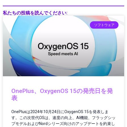
Xiaomi（シャオミ）
私たちの投稿を読んでください:
XRデバイス
アウトドアガジェット
ソフトウェア
アクションゲーム
アクセサリー
アニメ・マンガ
イヤホン・ヘッドホン
インターネット
インターネット・IT
インターネットトレンド
インド
インフォテインメント
OnePlus、OxygenOS 15の発売日を発
インフラ
表
インフラ・調達
インフラ/都市設計
OnePlusは2024年10月24日にOxygenOS 15を発表しま
インフラDX
す。この次世代OSは、速度の向上、AI機能、フラッグシッ
インフラテック
プモデルおよびNordシリーズ向けのアップデートを約束し