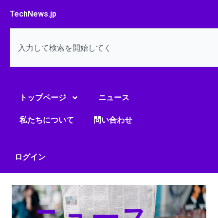
内
TechNews.jp
容
を
検
ス
索
キ
ッ
プ
トップページ
ニュース
私たちについて
問い合わせ
ログイン