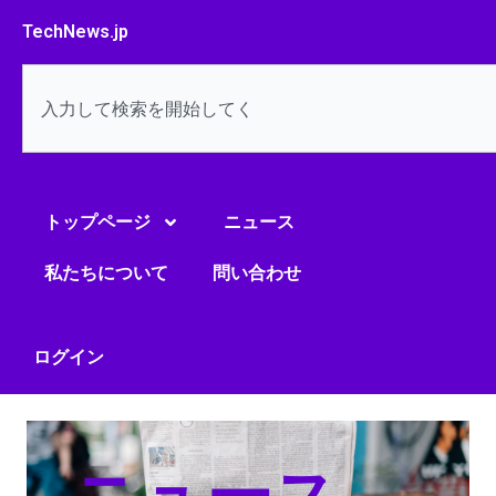
内
TechNews.jp
容
を
検
ス
索
キ
ッ
プ
トップページ
ニュース
私たちについて
問い合わせ
ログイン