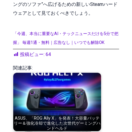
ングのソファ”へ広げるための新しいSteamハード
ウェアとして見ておくべきでしょう。
「今週、本当に重要なAI・テックニュースだけを5分で把
握」 毎週1通・無料｜広告なし｜いつでも解除OK
投稿ビュー:
64
関連記事:
ASUS、「ROG Ally X」を発表！大容量バッテ
リー＆強化冷却で進化した次世代ゲーミングハ
ンドヘルド