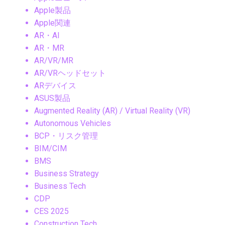
Apple製品
Apple関連
AR・AI
AR・MR
AR/VR/MR
AR/VRヘッドセット
ARデバイス
ASUS製品
Augmented Reality (AR) / Virtual Reality (VR)
Autonomous Vehicles
BCP・リスク管理
BIM/CIM
BMS
Business Strategy
Business Tech
CDP
CES 2025
Construction Tech