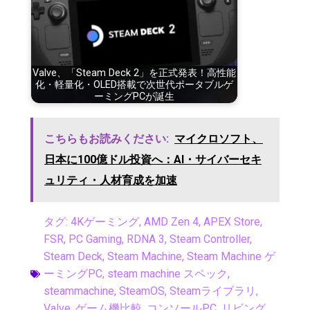
Valve、「Steam Deck 2」を正式発表！高性能
化・軽量化・OLED搭載で次世代ポータブルゲ
ーミングPCが誕生
こちらもお読みください:
マイクロソフト、
日本に100億ドル投資へ：AI・サイバーセキ
ュリティ・人材育成を加速
タグ:
4Kゲーミング
,
AMD Zen 4
,
APEX Store
,
FSR
,
PC Gaming
,
RDNA 3
,
Steam Controller
,
Steam Deck
,
Steam Machine
,
Steam Machine ゲ
ーミングPC
,
steam machine スペック
,
steammachine
,
SteamOS
,
Steamライブラリ
,
Valve
,
ゲーム機比較
,
コンソールPC
,
リビング