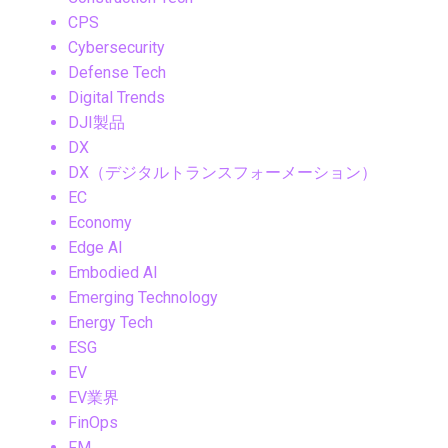
CPS
Cybersecurity
Defense Tech
Digital Trends
DJI製品
DX
DX（デジタルトランスフォーメーション）
EC
Economy
Edge AI
Embodied AI
Emerging Technology
Energy Tech
ESG
EV
EV業界
FinOps
FM