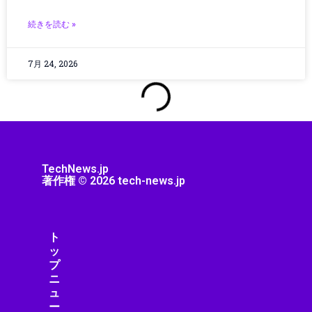
シミュレーション
シャープ製品
続きを読む »
スター・ウォーズ
スタートアップ
7月 24, 2026
ストリーミング機器
ストレージ・ハードウェア
スピーカー・オーディオ
スマートアシスタント
スマートインフラ
スマートウェアラブル
TechNews.jp
スマートガジェット
著作権 © 2026 tech-news.jp
スマートグラス
スマートシティ
スマートデバイス
ト
スマートデバイスアクセサリ
ッ
スマートトイ
プ
ニ
スマートビル
ュ
スマートフォン
ー