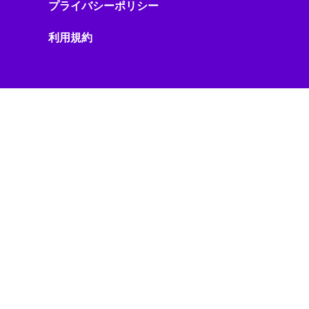
ソフトウェア
プライバシーポリシー
ソフトウェアアップデート
利用規約
ソフトウェア開発
ソフトバンク
タブレット
タワークレーン
データガバナンス
データセンター
データセンター/AIインフラ
データ基盤
データ活用
データ管理
データ連携
テクノロジー
テクノロジーニュース
テクノロジー政策
デザイン／イノベーション
デジタル Trends