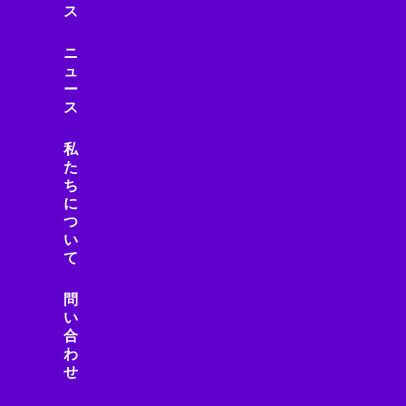
スマートフォン・モバイル
ス
スマートフォンニュース
スマートフォンレビュー
ニ
スマートホーム
ュ
ー
スマートライフ
ス
スマート家電
スマート建設
私
スマート水道
た
スマート物流
ち
に
スマート製造
つ
スマホニュース
い
セール・キャンペーン
て
セキュリティ
セキュリティ/プライバシー
問
い
セキュリティ/リスク
合
ゼロトラスト
わ
ソーシャルメディア
せ
ソニー製品