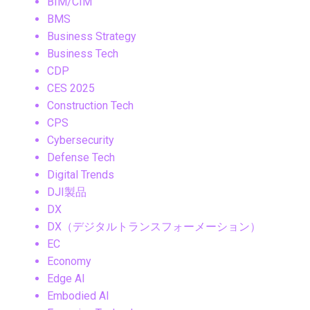
BIM/CIM
BMS
Business Strategy
Business Tech
CDP
CES 2025
Construction Tech
CPS
Cybersecurity
Defense Tech
Digital Trends
DJI製品
DX
DX（デジタルトランスフォーメーション）
EC
Economy
Edge AI
Embodied AI