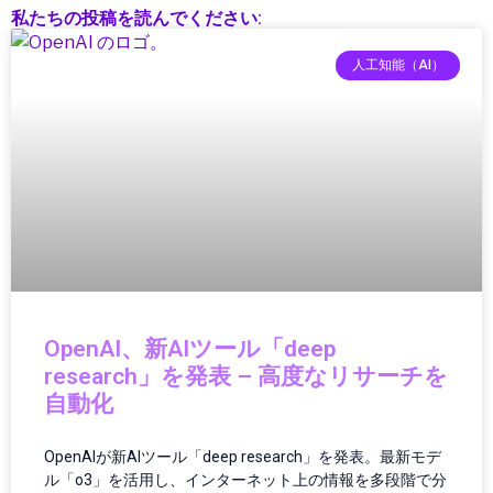
私たちの投稿を読んでください:
インフラ維持管理
インフラ運用
人工知能（AI）
ウェアラブル
ウェアラブルガジェット
ウェアラブルテクノロジー
ウェアラブルデバイス
エッジAI
エネルギー
エネルギー/インフラ
エネルギーインフラ
エネルギーテクノロジー
エネルギー技術
OpenAI、新AIツール「deep
エレクトロニクス
research」を発表 – 高度なリサーチを
エンタメ・ポップカルチャー
自動化
オーディオ
オーディオ・ヘッドフォン
OpenAIが新AIツール「deep research」を発表。最新モデ
オーディオ機器
ル「o3」を活用し、インターネット上の情報を多段階で分
オペレーション