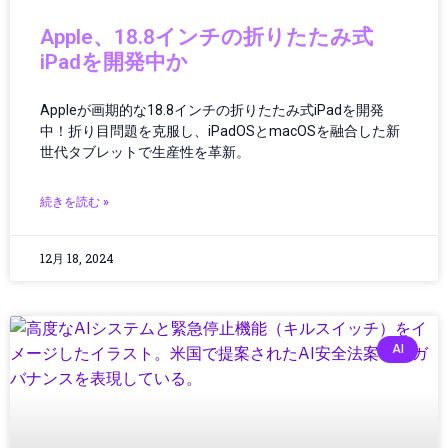
クリーンテック
Apple、18.8インチの折りたたみ式
クリエイター
iPadを開発中か
クリエイティブツール
グローバルIT動向
Appleが画期的な18.8インチの折りたたみ式iPadを開発
グローバルガバナンス
中！折り目問題を克服し、iPadOSとmacOSを融合した新
グローバルテック
世代タブレットで生産性を革新。
グローバルニュース
グローバルビジネス
続きを読む »
グローバル物流
ゲーミング
12月 18, 2024
ゲーミング／ハードウェア
ゲーミングPC
ゲーミングハードウェア
ゲーミング端末
AI
ゲーム
ゲーム/アプリ
ゲームガジェット
ゲームニュース