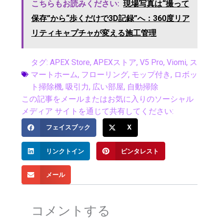
こちらもお読みください:
現場写真は“撮って
保存”から“歩くだけで3D記録”へ：360度リア
リティキャプチャが変える施工管理
タグ:
APEX Store
,
APEXストア
,
V5 Pro
,
Viomi
,
ス
マートホーム
,
フローリング
,
モップ付き
,
ロボッ
ト掃除機
,
吸引力
,
広い部屋
,
自動掃除
この記事をメールまたはお気に入りのソーシャル
メディア サイトを通じて共有してください:
フェイスブック
X
リンクトイン
ピンタレスト
メール
コメントする