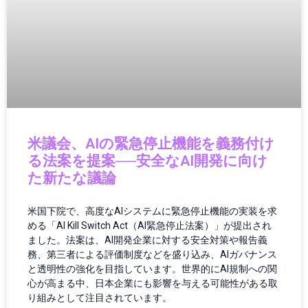
ゲーム機
コミュニティ
コンクリート
コンクリート診断
コンシューマーエレクトロニクス
コンシューマーテクノロジー
コントローラー
コンピューター
米議会、AIの緊急停止機能を義務付け
サーキュラーエコノミー
る法案を提案──安全なAI開発に向け
サーバー/データセンター
た新たな議論
サービス
サービスロボット
米国下院で、高度なAIシステムに緊急停止機能の実装を求
サイエンス
める「AI Kill Switch Act（AI緊急停止法案）」が提出され
サイバーセキュリティ
ました。法案は、AI開発企業に対する安全対策や報告義
務、第三者による評価制度などを盛り込み、AIガバナンス
サステナビリティ
と透明性の強化を目指しています。世界的にAI規制への関
サプライチェーン
心が高まる中、日本企業にも影響を与える可能性がある取
ジェスチャーUI
り組みとして注目されています。