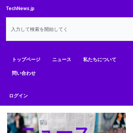
内
TechNews.jp
容
を
検
ス
索
キ
ッ
プ
トップページ
ニュース
私たちについて
問い合わせ
ログイン