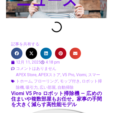
ニュース
記事を共有する:
12月 11, 2025
4:18 pm
コメントはありません
APEX Store
,
APEXストア
,
V5 Pro
,
Viomi
,
スマー
トホーム
,
フローリング
,
モップ付き
,
ロボット掃
除機
,
吸引力
,
広い部屋
,
自動掃除
Viomi V5 Pro ロボット掃除機 — 広めの
住まいや複数部屋もお任せ。家事の手間
を大きく減らす高性能モデル