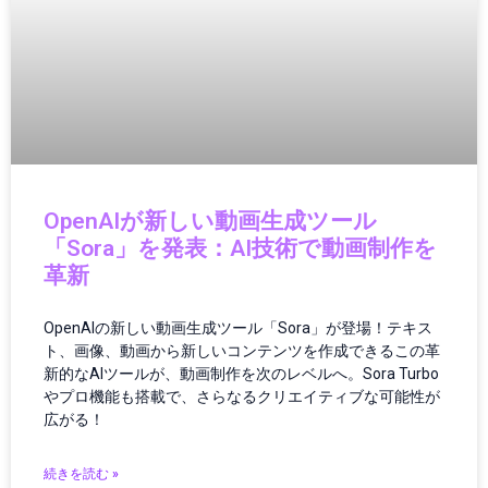
オーディオ・ヘッドフォン
オーディオ機器
オペレーション
オペレーティングシステム
カー／モバイルアクセサリ
カーアクセサリー
カーボンニュートラル
ガイド
OpenAIが新しい動画生成ツール
ガジェット
「Sora」を発表：AI技術で動画制作を
ガジェット・テクノロジー
革新
ガジェットニュース
ガジェットレビュー
OpenAIの新しい動画生成ツール「Sora」が登場！テキス
ガジェット最新情報
ト、画像、動画から新しいコンテンツを作成できるこの革
ガバナンス
新的なAIツールが、動画制作を次のレベルへ。Sora Turbo
ガバナンス/コンプライアンス
やプロ機能も搭載で、さらなるクリエイティブな可能性が
広がる！
カメラ
キャッシュレス
クラウド／データセンター
続きを読む »