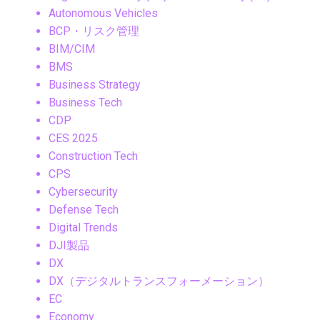
Autonomous Vehicles
BCP・リスク管理
BIM/CIM
BMS
Business Strategy
Business Tech
CDP
CES 2025
Construction Tech
CPS
Cybersecurity
Defense Tech
Digital Trends
DJI製品
DX
DX（デジタルトランスフォーメーション）
EC
Economy