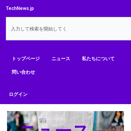
内
TechNews.jp
容
を
検
ス
索
キ
ッ
プ
トップページ
ニュース
私たちについて
問い合わせ
ログイン