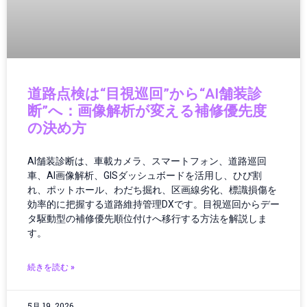
サプライチェーン
ジェスチャーUI
シミュレーション
シャープ製品
スター・ウォーズ
道路点検は“目視巡回”から“AI舗装診
スタートアップ
断”へ：画像解析が変える補修優先度
ストリーミング機器
の決め方
ストレージ・ハードウェア
スピーカー・オーディオ
AI舗装診断は、車載カメラ、スマートフォン、道路巡回
スマートアシスタント
車、AI画像解析、GISダッシュボードを活用し、ひび割
スマートインフラ
れ、ポットホール、わだち掘れ、区画線劣化、標識損傷を
スマートウェアラブル
効率的に把握する道路維持管理DXです。目視巡回からデー
スマートガジェット
タ駆動型の補修優先順位付けへ移行する方法を解説しま
す。
スマートグラス
スマートシティ
続きを読む »
スマートデバイス
スマートデバイスアクセサリ
スマートトイ
5月 19, 2026