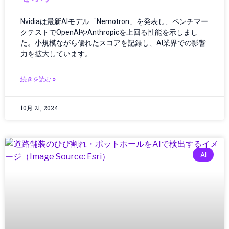
ゲーム/アプリ
ゲームガジェット
Nvidiaは最新AIモデル「Nemotron」を発表し、ベンチマー
クテストでOpenAIやAnthropicを上回る性能を示しまし
ゲームニュース
た。小規模ながら優れたスコアを記録し、AI業界での影響
ゲーム機
力を拡大しています。
コミュニティ
コンクリート
続きを読む »
コンクリート診断
コンシューマーエレクトロニクス
10月 21, 2024
コンシューマーテクノロジー
コントローラー
コンピューター
サーキュラーエコノミー
AI
サーバー/データセンター
サービス
サービスロボット
サイエンス
サイバーセキュリティ
サステナビリティ