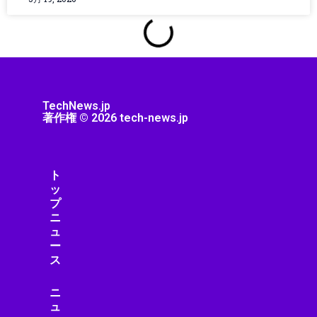
スマートビル
スマートフォン
スマートフォン・モバイル
スマートフォンニュース
スマートフォンレビュー
スマートホーム
TechNews.jp
著作権 © 2026 tech-news.jp
スマートライフ
スマート家電
スマート建設
スマート水道
ト
ッ
スマート物流
プ
スマート製造
ニ
スマホニュース
ュ
セール・キャンペーン
ー
ス
セキュリティ
セキュリティ/プライバシー
ニ
セキュリティ/リスク
ュ
ゼロトラスト