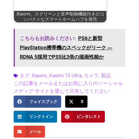
Xiaomi、スクリーンと音声制御機能付きのコ
ンパクトなスマートホームハブを発売
こちらもお読みください:
PS6と新型
PlayStation携帯機のスペックがリーク ―
RDNA 5採用でPS5比3倍の描画性能か
タグ:
Xiaomi
,
Xiaomi 15 Ultra
,
カメラ
,
製品
この記事をメールまたはお気に入りのソーシャル
メディア サイトを通じて共有してください:
フェイスブック
X
リンクトイン
ピンタレスト
メール