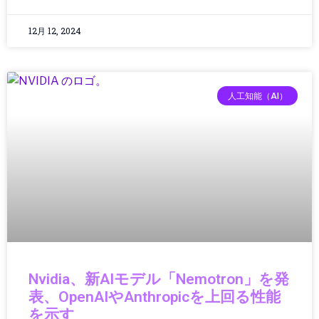
クラウドコンピューティング
クラウドテクノロジー
12月 12, 2024
クリーンエネルギー
クリーンテック
クリエイター
人工知能（AI）
クリエイティブツール
グローバルIT動向
グローバルガバナンス
グローバルテック
グローバルニュース
グローバルビジネス
グローバル物流
ゲーミング
ゲーミング／ハードウェア
ゲーミングPC
ゲーミングハードウェア
Nvidia、新AIモデル「Nemotron」を発
ゲーミング端末
表、OpenAIやAnthropicを上回る性能
ゲーム
を示す